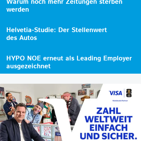
Warum noch mehr Zeitungen sterben
werden
Helvetia-Studie: Der Stellenwert
des Autos
HYPO NOE erneut als Leading Employer
ausgezeichnet