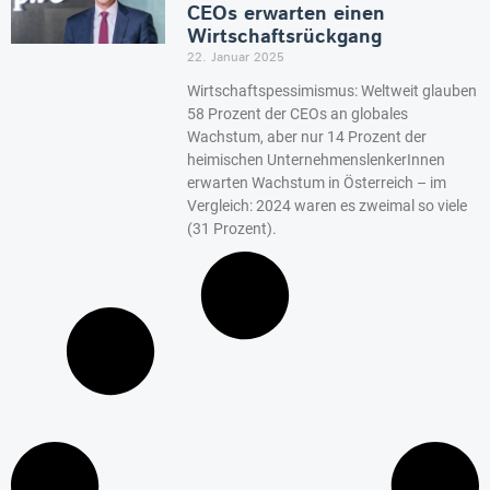
CEOs erwarten einen
Wirtschaftsrückgang
22. Januar 2025
Wirtschaftspessimismus: Weltweit glauben
58 Prozent der CEOs an globales
Wachstum, aber nur 14 Prozent der
heimischen UnternehmenslenkerInnen
erwarten Wachstum in Österreich – im
Vergleich: 2024 waren es zweimal so viele
(31 Prozent).