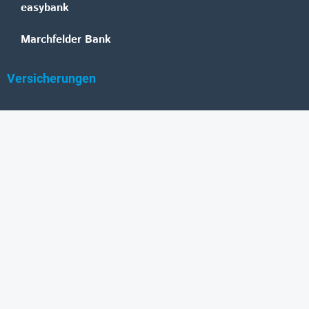
easybank
Marchfelder Bank
Versicherungen
Vienna Insurance Group
UNIQA
Wiener Städtische
Generali
Allianz
GRAWE
DONAU Versicherung