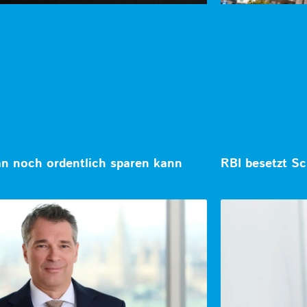
 noch ordentlich sparen kann
RBI besetzt Sc