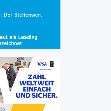
e: Der Stellenwert
ut als Leading
ezeichnet