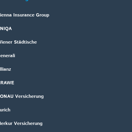
ienna Insurance Group
NIQA
iener Städtische
enerali
llianz
GRAWE
ONAU Versicherung
urich
erkur Versicherung