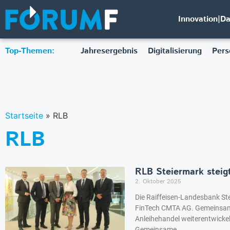
Innovation|D
Top-Themen:
Jahresergebnis
Digitalisierung
Pers
Startseite
»
RLB
RLB
RLB Steiermark steig
2. Oktober 2025
Die Raiffeisen-Landesbank Ste
FinTech CMTA AG. Gemeinsam w
Anleihehandel weiterentwicke
Gemeinsame