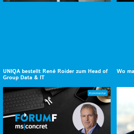
UNIQA bestellt René Roider zum Head of
Wo man
Group Data & IT