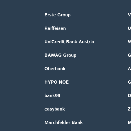
Erste Group
V
Raiffeisen
U
UniCredit Bank Austria
W
BAWAG Group
G
Oberbank
A
HYPO NOE
bank99
D
easybank
Z
Marchfelder Bank
M