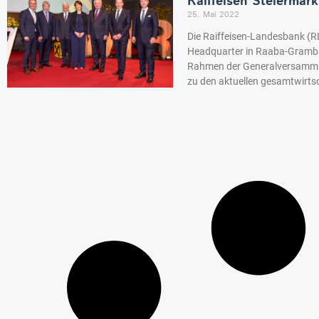
Raiffeisen Steiermark
25. Mai 2022
Die Raiffeisen-Landesbank (RL
Headquarter in Raaba-Grambac
Rahmen der Generalversammlu
zu den aktuellen gesamtwirts