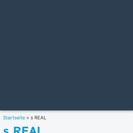
Startseite
»
s REAL
s REAL