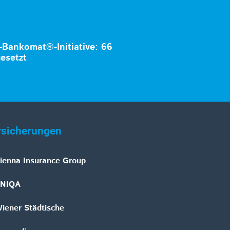
-Bankomat®-Initiative: 66
esetzt
rsicherungen
ienna Insurance Group
NIQA
iener Städtische