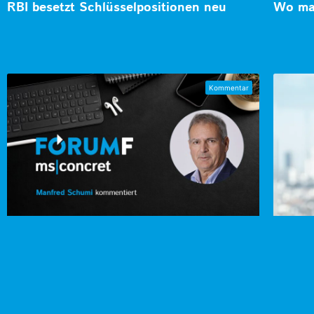
RBI besetzt Schlüsselpositionen neu
Wo man