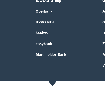
BAWAG Group
G
Oberbank
A
HYPO NOE
bank99
D
easybank
Z
Marchfelder Bank
M
W