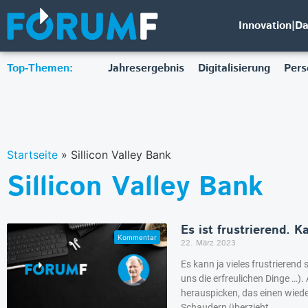
Innovation|D
Top-Themen:
Jahresergebnis
Digitalisierung
Pers
Startseite
»
Sillicon Valley Bank
Sillicon Valley Bank
Es ist frustrierend. 
22. März 2023
Es kann ja vieles frustrierend
uns die erfreulichen Dinge …
herauspicken, das einen wiede
Schaudern überzieht.