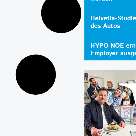
Helvetia-Studi
des Autos
HYPO NOE erne
Employer ausg