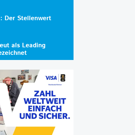
e: Der Stellenwert
ut als Leading
ezeichnet