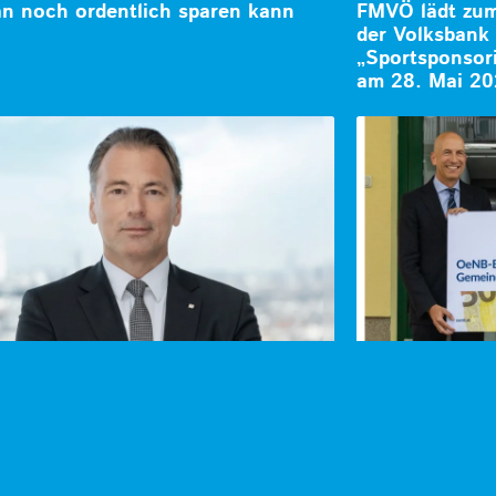
 noch ordentlich sparen kann
FMVÖ lädt zum 
der Volksban
„Sportsponsori
am 28. Mai 2