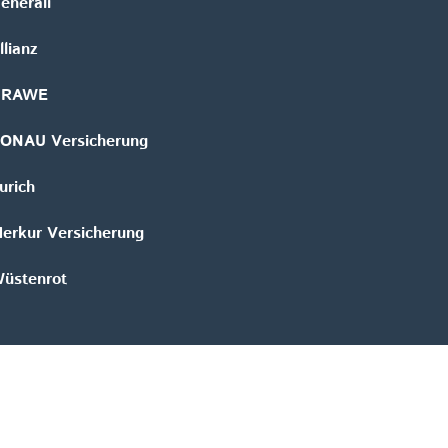
enerali
llianz
GRAWE
ONAU Versicherung
urich
erkur Versicherung
üstenrot