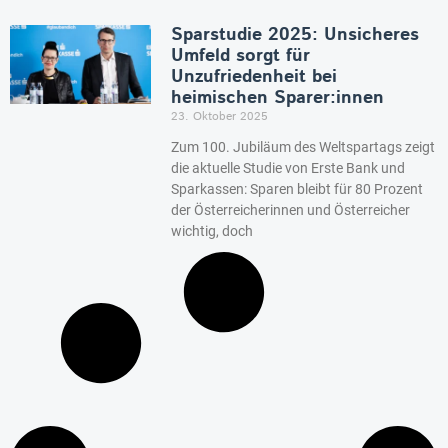
Sparstudie 2025: Unsicheres
Umfeld sorgt für
Unzufriedenheit bei
heimischen Sparer:innen
23. Oktober 2025
Zum 100. Jubiläum des Weltspartags zeigt
die aktuelle Studie von Erste Bank und
Sparkassen: Sparen bleibt für 80 Prozent
der Österreicherinnen und Österreicher
wichtig, doch