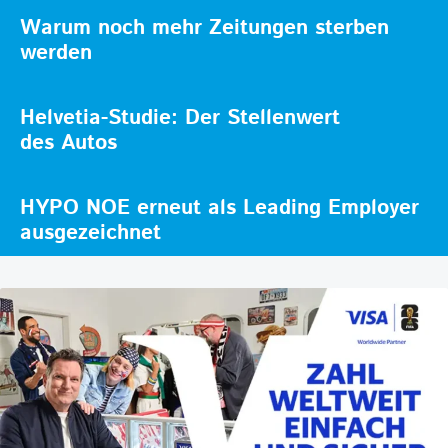
Warum noch mehr Zeitungen sterben
werden
Helvetia-Studie: Der Stellenwert
des Autos
HYPO NOE erneut als Leading Employer
ausgezeichnet