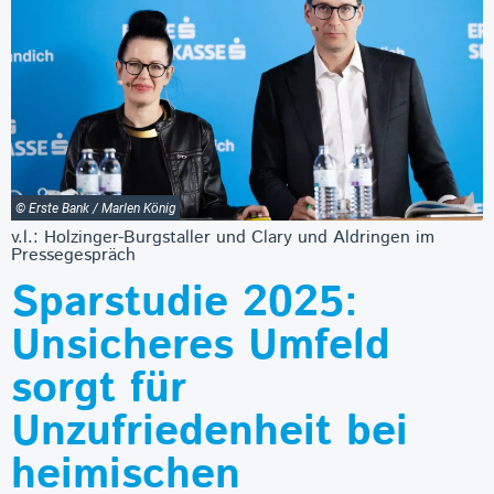
© Erste Bank / Marlen König
v.l.: Holzinger-Burgstaller und Clary und Aldringen im
Pressegespräch
Sparstudie 2025:
Unsicheres Umfeld
sorgt für
Unzufriedenheit bei
heimischen