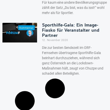
Für kaum eine andere Bevölkerungsgruppe
zählt der Satz „Du bist, was du isst!“ wohl
mehr als für Sportler.
Sporthilfe-Gala: Ein Image-
Fiasko für Veranstalter und
Partner
12. November 2020
Die zur besten Sendezeit im ORF-
Fernsehen übertragene Sporthilfe-Gala
beinhart durchzuziehen, während sich
ganz Österreich an die Lockdown-
Maßnahmen hält, zeugt von Chuzpe und
schadet allen Beteiligten.