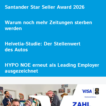
Santander Star Seller Award 2026
Warum noch mehr Zeitungen sterben
werden
Helvetia-Studie: Der Stellenwert
des Autos
HYPO NOE erneut als Leading Employer
ausgezeichnet