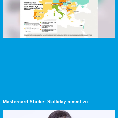
Mastercard-Studie: Skilliday nimmt zu