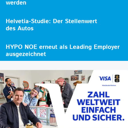
werden
Helvetia-Studie: Der Stellenwert
des Autos
HYPO NOE erneut als Leading Employer
ausgezeichnet