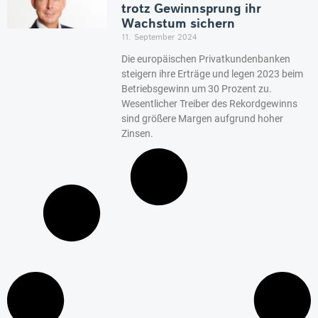
trotz Gewinnsprung ihr
Wachstum sichern
11. September 2024
Die europäischen Privatkundenbanken
steigern ihre Erträge und legen 2023 beim
Betriebsgewinn um 30 Prozent zu.
Wesentlicher Treiber des Rekordgewinns
sind größere Margen aufgrund hoher
Zinsen.