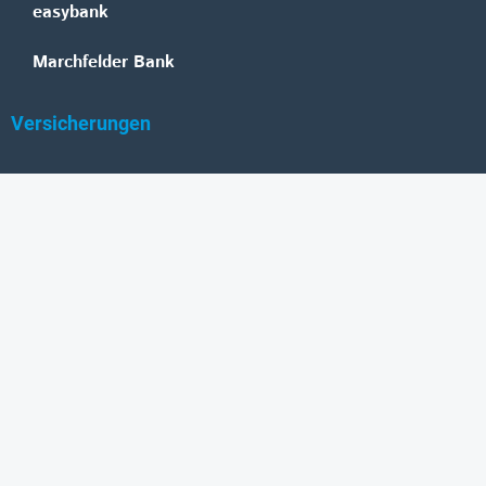
easybank
Marchfelder Bank
Versicherungen
Vienna Insurance Group
UNIQA
Wiener Städtische
Generali
Allianz
GRAWE
DONAU Versicherung