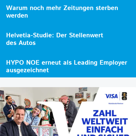
Warum noch mehr Zeitungen sterben
werden
Helvetia-Studie: Der Stellenwert
des Autos
HYPO NOE erneut als Leading Employer
ausgezeichnet