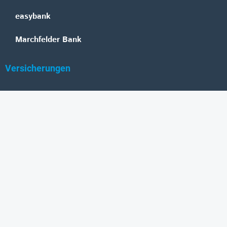
easybank
Marchfelder Bank
Versicherungen
Vienna Insurance Group
UNIQA
Wiener Städtische
Generali
Allianz
GRAWE