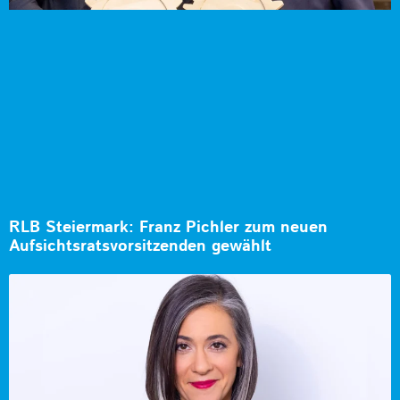
RLB Steiermark: Franz Pichler zum neuen
Aufsichtsratsvorsitzenden gewählt