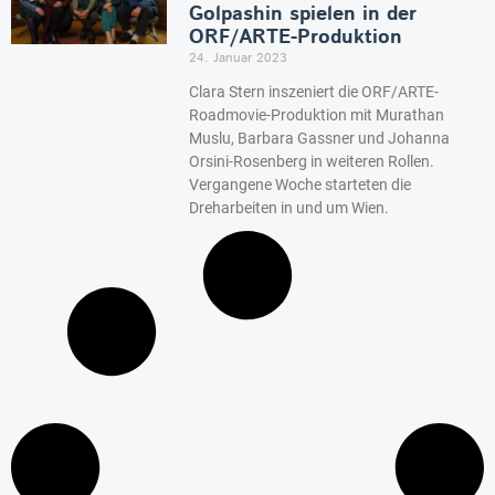
Golpashin spielen in der
ORF/ARTE-Produktion
24. Januar 2023
Clara Stern inszeniert die ORF/ARTE-
Roadmovie-Produktion mit Murathan
Muslu, Barbara Gassner und Johanna
Orsini-Rosenberg in weiteren Rollen.
Vergangene Woche starteten die
Dreharbeiten in und um Wien.