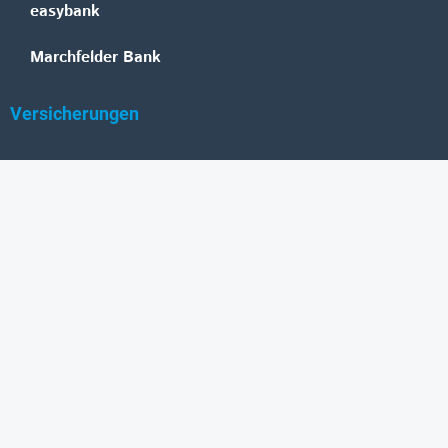
easybank
Marchfelder Bank
Versicherungen
Vienna Insurance Group
UNIQA
Wiener Städtische
Generali
Allianz
GRAWE
DONAU Versicherung