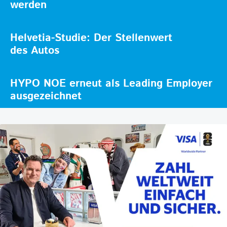
werden
Helvetia-Studie: Der Stellenwert
des Autos
HYPO NOE erneut als Leading Employer
ausgezeichnet