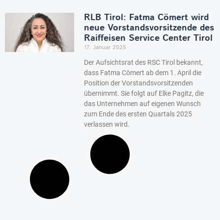
RLB Tirol: Fatma Cömert wird
neue Vorstandsvorsitzende des
Raiffeisen Service Center Tirol
17. Januar 2025
Der Aufsichtsrat des RSC Tirol bekannt,
dass Fatma Cömert ab dem 1. April die
Position der Vorstandsvorsitzenden
übernimmt. Sie folgt auf Elke Pagitz, die
das Unternehmen auf eigenen Wunsch
zum Ende des ersten Quartals 2025
verlassen wird.