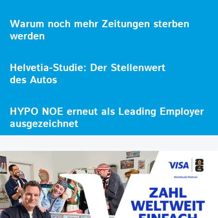
Warum noch mehr Zeitungen sterben
werden
Helvetia-Studie: Der Stellenwert
des Autos
HYPO NOE erneut als Leading Employer
ausgezeichnet