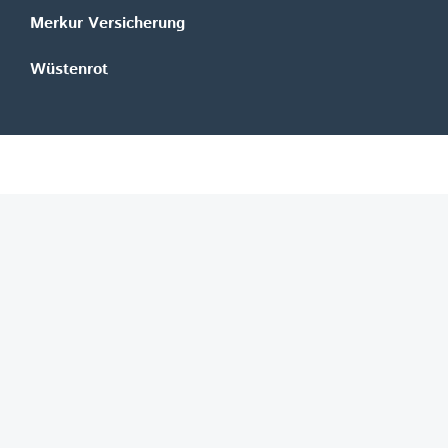
Merkur Versicherung
Wüstenrot
©
REGAL Verlagsgesellschaft m.b.H.
Innovation|Day 2026
Job-Finder