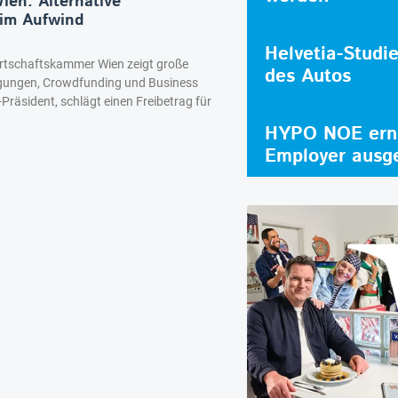
en: Alternative
 im Aufwind
Helvetia-Studi
irtschaftskammer Wien zeigt große
des Autos
ligungen, Crowdfunding und Business
Präsident, schlägt einen Freibetrag für
HYPO NOE erne
Employer ausg