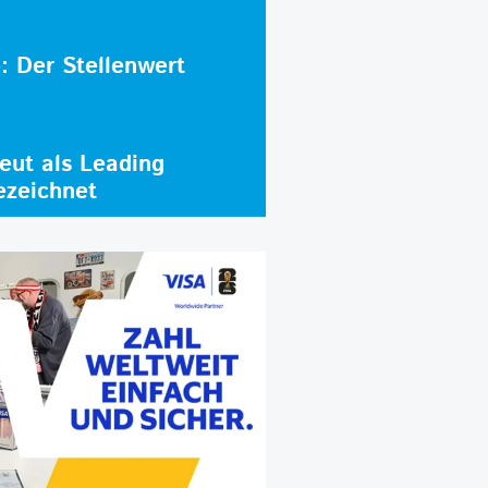
e: Der Stellenwert
ut als Leading
ezeichnet