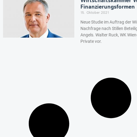
Wirtschaftskammer Wi
Finanzierungsformen
15. Oktober 2021
Neue Studie im Auftrag der W
Nachfrage nach Stillen Betei
Angels. Walter Ruck, WK Wien-
Private vor.