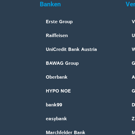
Banken
Ve
Erste Group
V
Raiffeisen
U
UniCredit Bank Austria
W
BAWAG Group
G
Oberbank
A
HYPO NOE
bank99
D
easybank
Z
Marchfelder Bank
M