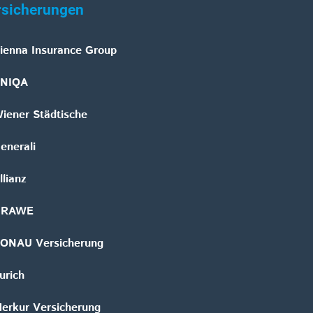
rsicherungen
ienna Insurance Group
NIQA
iener Städtische
enerali
llianz
GRAWE
ONAU Versicherung
urich
erkur Versicherung