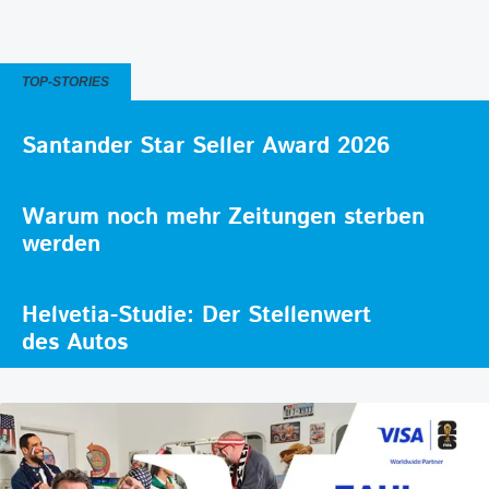
TOP-STORIES
Santander Star Seller Award 2026
Warum noch mehr Zeitungen sterben
werden
Helvetia-Studie: Der Stellenwert
des Autos