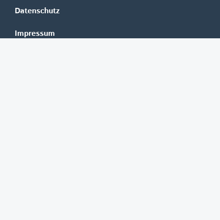
Datenschutz
Impressum
Mediadaten
Banken
Erste Group
Raiffeisen
UniCredit Bank Austria
BAWAG Group
Oberbank