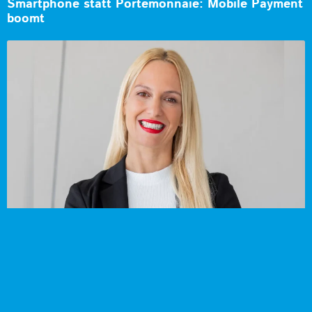
Smartphone statt Portemonnaie: Mobile Payment
boomt