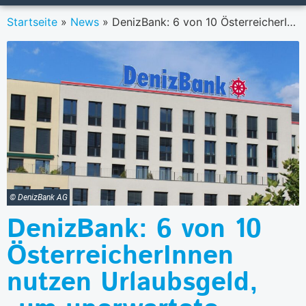
Startseite
»
News
»
DenizBank: 6 von 10 ÖsterreicherInnen nutzen Urlaubsgeld, „um unerwartete Ausgaben zu bewältigen“
© DenizBank AG
DenizBank: 6 von 10
ÖsterreicherInnen
nutzen Urlaubsgeld,