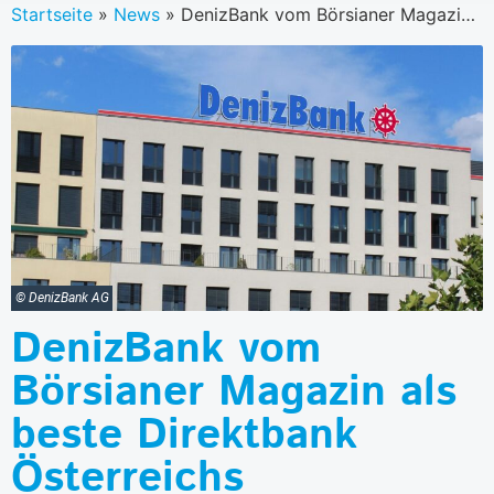
Startseite
»
News
»
DenizBank vom Börsianer Magazin als beste Direktbank Österreichs ausgezeichnet
© DenizBank AG
DenizBank vom
Börsianer Magazin als
beste Direktbank
Österreichs