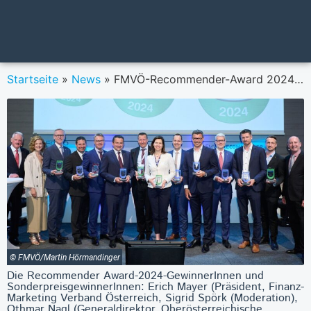
Startseite
»
News
»
FMVÖ-Recommender-Award 2024: Das sind die GewinnerInnen
© FMVÖ/Martin Hörmandinger
Die Recommender Award-2024-GewinnerInnen und
SonderpreisgewinnerInnen: Erich Mayer (Präsident, Finanz-
Marketing Verband Österreich, Sigrid Spörk (Moderation),
Othmar Nagl (Generaldirektor, Oberösterreichische