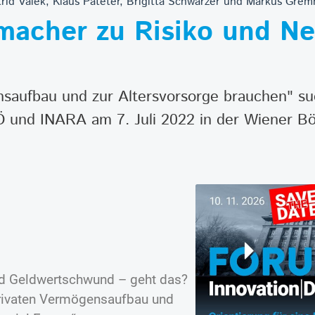
rid Valek, Klaus Pateter, Brigitta Schwarzer und Markus Gre
cher zu Risiko und Neu
saufbau und zur Altersvorsorge brauchen" su
 und INARA am 7. Juli 2022 in der Wiener Bö
nd Geldwertschwund – geht das?
privaten Vermögensaufbau und