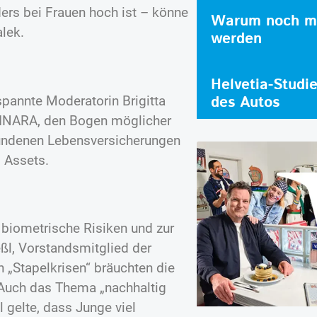
ers bei Frauen hoch ist – könne
Warum noch me
alek.
werden
Helvetia-Studi
des Autos
pannte Moderatorin Brigitta
n INARA, den Bogen möglicher
undenen Lebensversicherungen
l Assets.
biometrische Risiken und zur
eßl, Vorstandsmitglied der
n „Stapelkrisen“ bräuchten die
. Auch das Thema „nachhaltig
 gelte, dass Junge viel