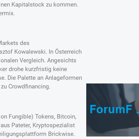
einen Kapitalstock zu kommen.
ermix.
Markets des
ztof Kowalewski. In Österreich
ionalen Vergleich. Angesichts
ker drohe kurzfristig keine
e. Die Palette an Anlageformen
 zu Crowdfinancing.
ForumF 
on Fungible) Tokens, Bitcoin,
laus Pateter, Kryptospezialist
iligungsplattform Brickwise.