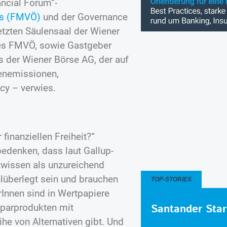
ancial Forum“-
es (FMVÖ)
und der Governance
tzten Säulensaal der Wiener
es FMVÖ, sowie Gastgeber
s der Wiener Börse AG, der auf
henemissionen,
acy – verwies.
finanziellen Freiheit?“
edenken, dass laut Gallup-
zwissen als unzureichend
lüberlegt sein und brauchen
TOP-STORIES
rInnen sind in Wertpapiere
Santander Star
Sparprodukten mit
he von Alternativen gibt. Und