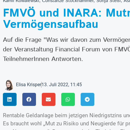
Kamil Kowalewski, Constanze Stockhammer, Sonja Steßl, Ast
FMVÖ und INARA: Mutma
Vermögensaufbau
Auf die Frage "Was wir davon zum Vermögen
der Veranstaltung Financial Forum von FMVÖ
TeilnehmerInnen Antworten.
Elisa Krisper
13. Juli 2022, 11:45
Rentable Geldanlage beim jetzigen Niedrigstzins u
Es braucht wohl „Mut zu Risiko und Neugierde für 