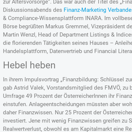
zur Altersvorsorge“. Das war auch der Titel des „Fin
Diskussionsabends des
Finanz-Marketing Verband
& Compliance-Wissensplattform INARA. Im vollbese
Börse begrüßten Markus Gremmel, Vizepräsident d
Martin Wenzl, Head of Department Listings & Indice
die florierenden Tätigkeiten seines Hauses – Anlei
Handelsplattform, Datenvertrieb und Financial Liter
Hebel heben
In ihrem Impulsvortrag „Finanzbildung: Schlüssel zur 
gab Astrid Valek, Vorstandsmitglied des FMVÖ, zu b
Umfrage 49 Prozent der ÖsterreicherInnen ihr Finan
einstufen. Anlageentscheidungen müssten aber woh
daher Finanzwissen. Nur 25 Prozent der Österreiche
investiert. Jene mit wenig Finanzwissen greifen zu 
Realwertverlust, obwohl es am Kapitalmarkt eine Rei