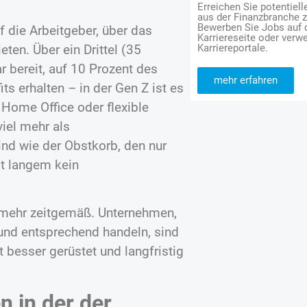
Erreichen Sie potentiell
aus der Finanzbranche 
Bewerben Sie Jobs auf
 die Arbeitgeber, über das
Karriereseite oder verwe
ten. Über ein Drittel (35
Karriereportale.
 bereit, auf 10 Prozent des
mehr erfahren
ts erhalten – in der Gen Z ist es
 Home Office oder flexible
viel mehr als
ind wie der Obstkorb, den nur
it langem kein
cht mehr zeitgemäß. Unternehmen,
 und entsprechend handeln, sind
 besser gerüstet und langfristig
 in der der