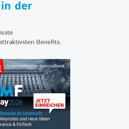
 in der
ivate
ttraktivsten Benefits.