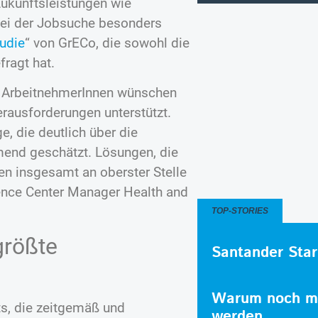
Zukunftsleistungen wie
 bei der Jobsuche besonders
tudie
“ von GrECo, die sowohl die
fragt hat.
le ArbeitnehmerInnen wünschen
Herausforderungen unterstützt.
, die deutlich über die
mend geschätzt. Lösungen, die
hen insgesamt an oberster Stelle
tence Center Manager Health and
TOP-STORIES
größte
Santander Star
Warum noch me
ts, die zeitgemäß und
werden