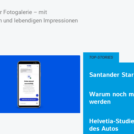
r Fotogalerie – mit
n und lebendigen Impressionen
TOP-STORIES
Santander Star
Warum noch me
werden
Helvetia-Studi
des Autos