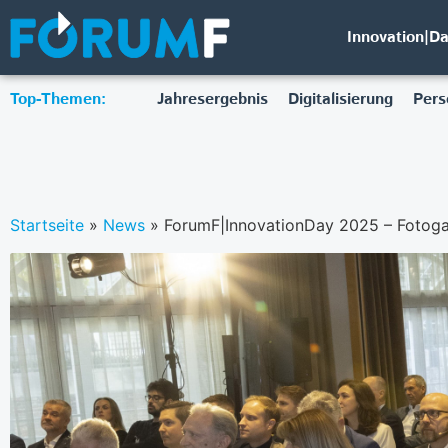
Innovation|D
Top-Themen:
Jahresergebnis
Digitalisierung
Pers
Startseite
»
News
»
ForumF|InnovationDay 2025 – Fotoga