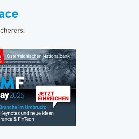
ace
icherers.