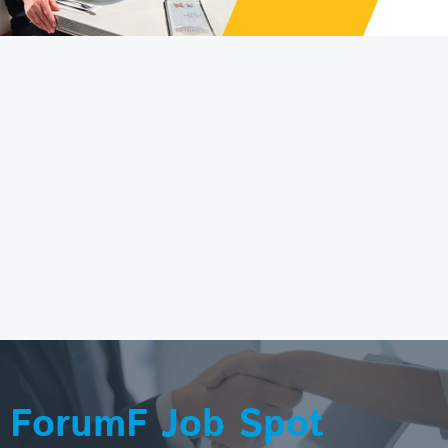
ForumF Job Spot