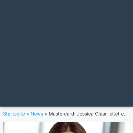
Startseite
»
News
»
Mastercard: Jessica Claar leitet europaweit das Marketing