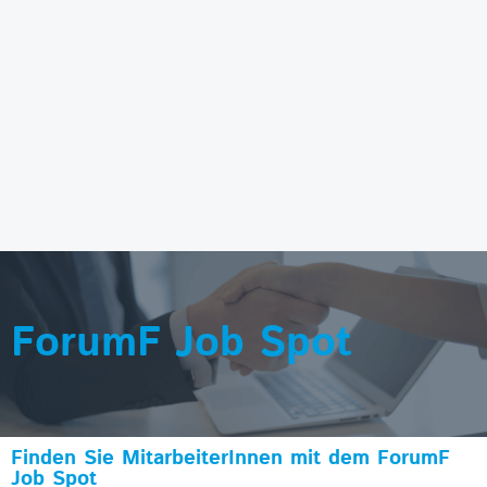
ForumF Job Spot
Finden Sie MitarbeiterInnen mit dem ForumF
Job Spot