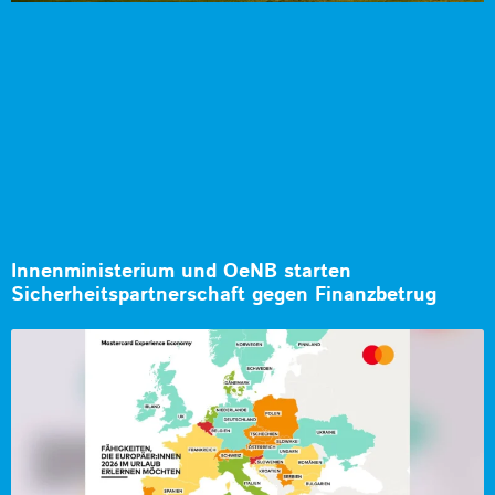
Innenministerium und OeNB starten
Sicherheitspartnerschaft gegen Finanzbetrug