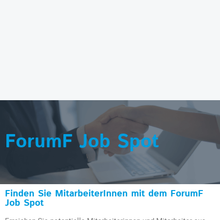
ForumF Job Spot
Finden Sie MitarbeiterInnen mit dem ForumF
Job Spot