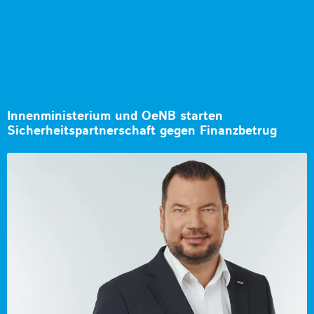
Innenministerium und OeNB starten
Sicherheitspartnerschaft gegen Finanzbetrug