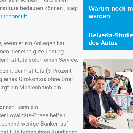
Warum noch me
nstitute bedeuten können“, sagt
werden
innoconsult
.
Helvetia-Studi
des Autos
 wenn er ein Anliegen hat.
nen hier eine gute Lösung
er Institute solch einen Service.
zent der Institute (3 Prozent
ng eines Girokontos ohne Brief
 birgt ein Medienbruch ein
onnen, kann ein
er Loyalitäts-Phase helfen,
raschend wenige Banken auf
nstitute bieten ihren KundInnen