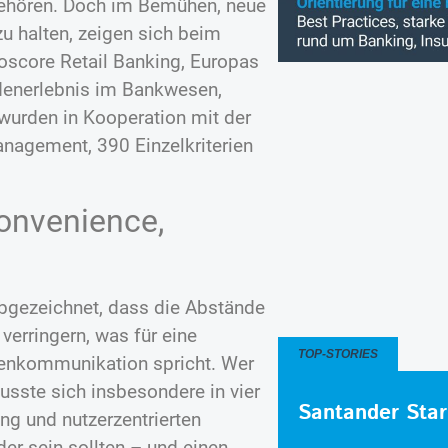
gehören. Doch im Bemühen, neue
 halten, zeigen sich beim
score Retail Banking, Europas
denerlebnis im Bankwesen,
 wurden in Kooperation mit der
nagement, 390 Einzelkriterien
Convenience,
 abgezeichnet, dass die Abstände
verringern, was für eine
TOP-STORIES
ndenkommunikation spricht. Wer
usste sich insbesondere in vier
Santander Star
ng und nutzerzentrierten
er sein sollten – und einen