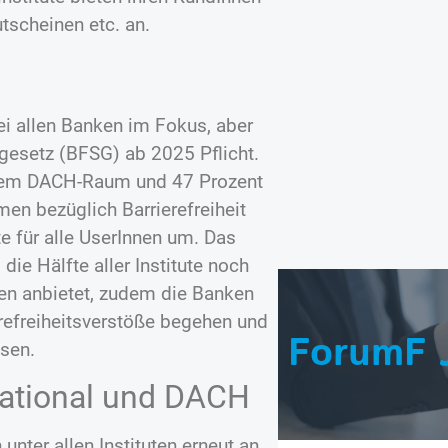
tscheinen etc. an.
bei allen Banken im Fokus, aber
sgesetz (BFSG) ab 2025 Pflicht.
 dem DACH-Raum und 47 Prozent
en bezüglich Barrierefreiheit
e für alle UserInnen um. Das
ie Hälfte aller Institute noch
hen anbietet, zudem die Banken
erefreiheitsverstöße begehen und
ForumF 
sen.
rnational und DACH
unter allen Instituten erneut an