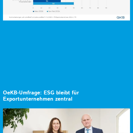
OeKB-Umfrage: ESG bleibt für
Exportunternehmen zentral