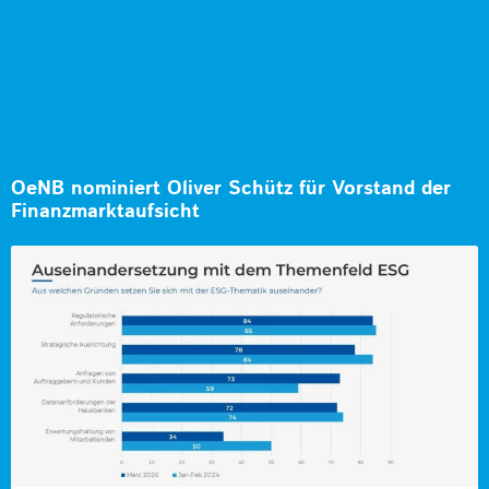
OeNB nominiert Oliver Schütz für Vorstand der
Finanzmarktaufsicht