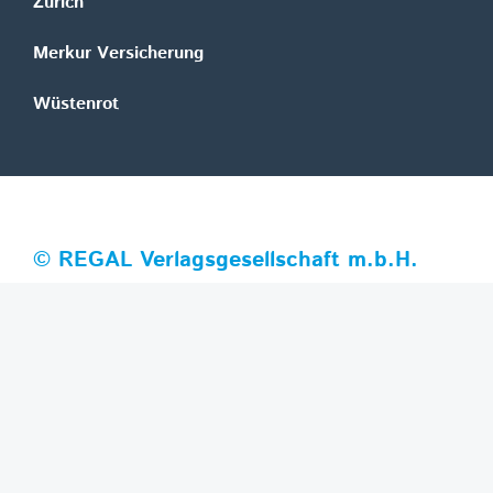
Zurich
Merkur Versicherung
Wüstenrot
©
REGAL Verlagsgesellschaft m.b.H.
Innovation|Day 2026