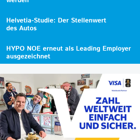
werden
Helvetia-Studie: Der Stellenwert
des Autos
HYPO NOE erneut als Leading Employer
ausgezeichnet