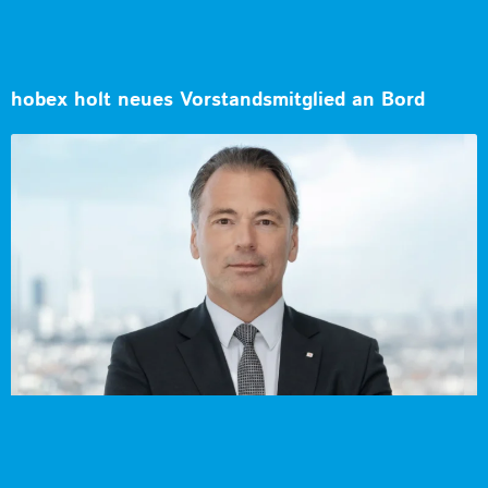
hobex holt neues Vorstandsmitglied an Bord