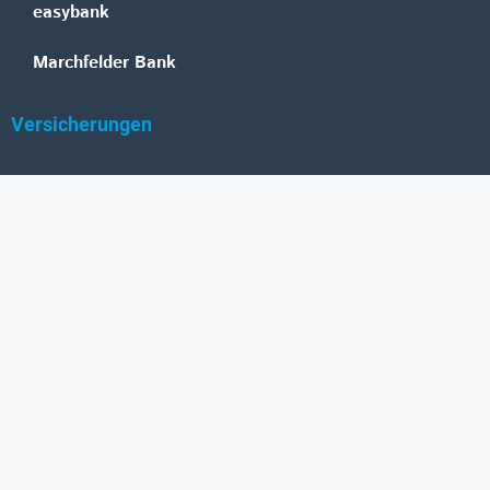
easybank
Marchfelder Bank
Versicherungen
Vienna Insurance Group
UNIQA
Wiener Städtische
Generali
Allianz
GRAWE
DONAU Versicherung