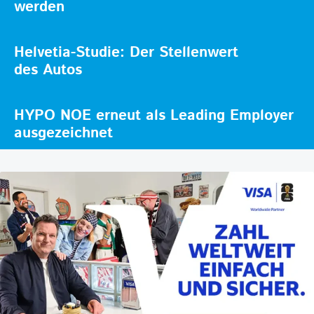
werden
Helvetia-Studie: Der Stellenwert
des Autos
HYPO NOE erneut als Leading Employer
ausgezeichnet