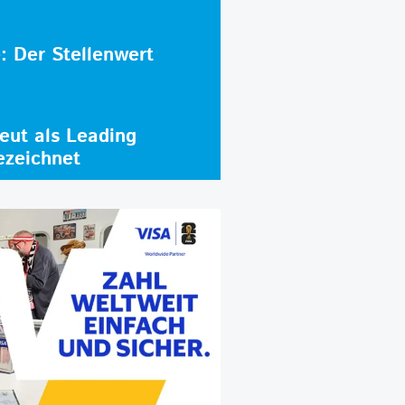
e: Der Stellenwert
ut als Leading
ezeichnet