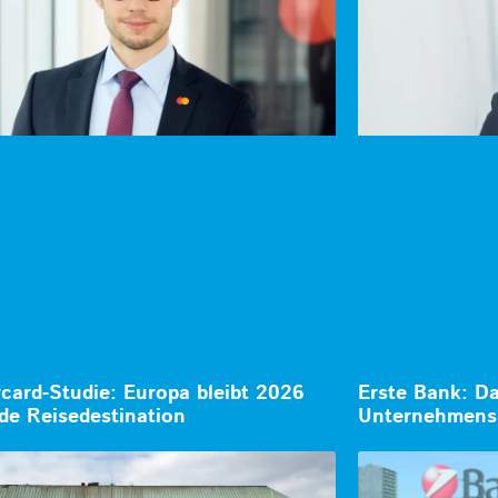
card-Studie: Europa bleibt 2026
Erste Bank: D
de Reisedestination
Unternehmens