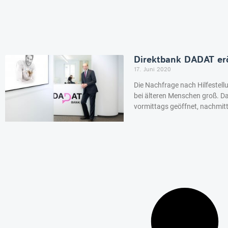
Direktbank DADAT erö
17. Juni 2020
Die Nachfrage nach Hilfestell
bei älteren Menschen groß. D
vormittags geöffnet, nachmit