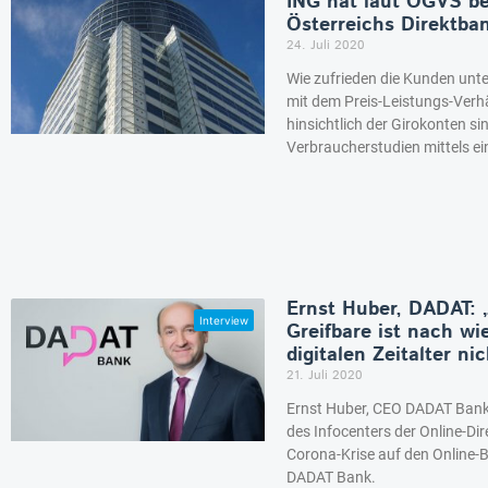
ING hat laut ÖGVS b
Österreichs Direktba
24. Juli 2020
Wie zufrieden die Kunden unt
mit dem Preis-Leistungs-Verh
hinsichtlich der Girokonten si
Verbraucherstudien mittels e
Ernst Huber, DADAT: 
Greifbare ist nach wi
digitalen Zeitalter n
21. Juli 2020
Ernst Huber, CEO DADAT Bank,
des Infocenters der Online-Di
Corona-Krise auf den Online-B
DADAT Bank.