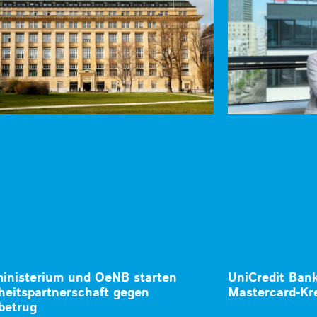
inisterium und OeNB starten
UniCredit Bank
heitspartnerschaft gegen
Mastercard-Kr
betrug