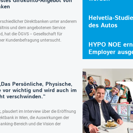
estes Girokonto-Angebot von
nken
Helvetia-Studi
erschiedlicher Direktbanken unter anderem
des Autos
ältnis und dem angebotenen Service
nd, hat die ÖGVS – Gesellschaft für
iner Kundenbefragung untersucht.
HYPO NOE erne
Employer ausg
„Das Persönliche, Physische,
e vor wichtig und wird auch im
icht verschwinden.“
 plaudert im Interview über die Eröffnung
rektbank in Wien, die Auswirkungen der
anking-Bereich und die Vision der