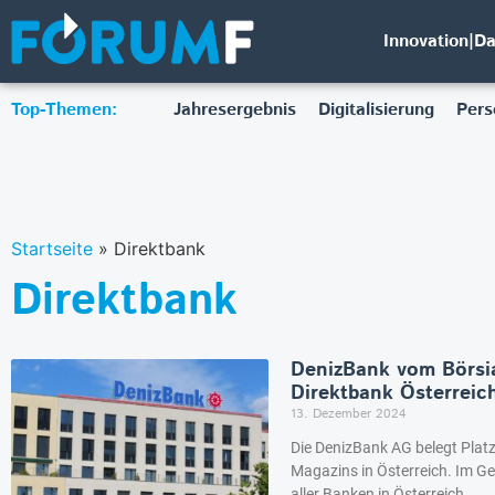
Innovation|D
Top-Themen:
Jahresergebnis
Digitalisierung
Pers
Startseite
»
Direktbank
Direktbank
DenizBank vom Börsia
Direktbank Österreic
13. Dezember 2024
Die DenizBank AG belegt Plat
Magazins in Österreich. Im Ge
aller Banken in Österreich.