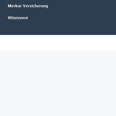
Merkur Versicherung
Wüstenrot
©
REGAL Verlagsgesellschaft m.b.H.
Innovation|Day 2026
Job-Finder