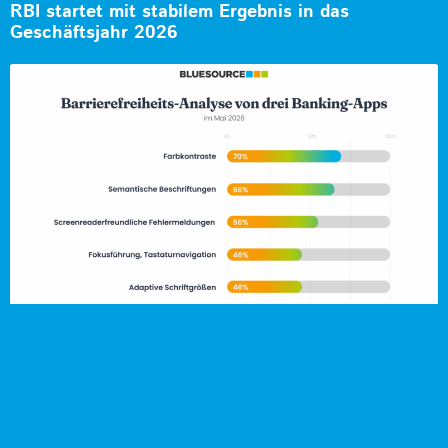
RBI startet mit stabilem Ergebnis in das
Geschäftsjahr 2026