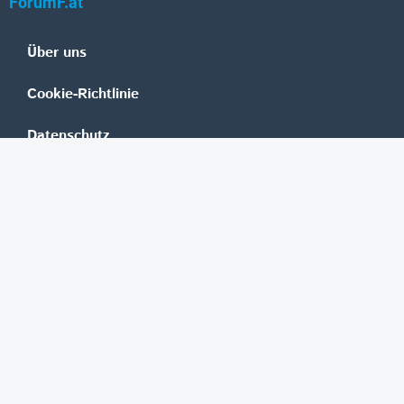
ForumF.at
Über uns
Cookie-Richtlinie
Datenschutz
Impressum
Mediadaten
Banken
Erste Group
Raiffeisen
UniCredit Bank Austria