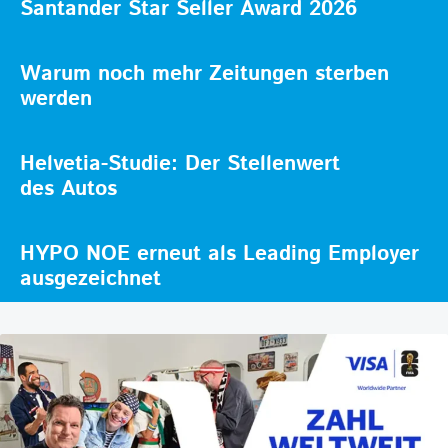
Santander Star Seller Award 2026
Warum noch mehr Zeitungen sterben
werden
Helvetia-Studie: Der Stellenwert
des Autos
HYPO NOE erneut als Leading Employer
ausgezeichnet