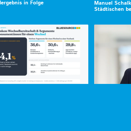
ergebnis in Folge
Manuel Schalk 
Städtischen be