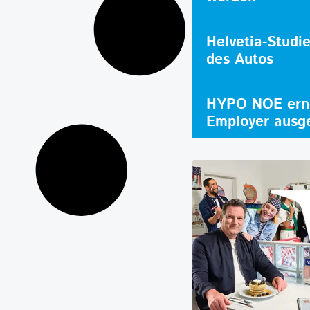
Helvetia-Studi
des Autos
HYPO NOE erne
Employer ausg