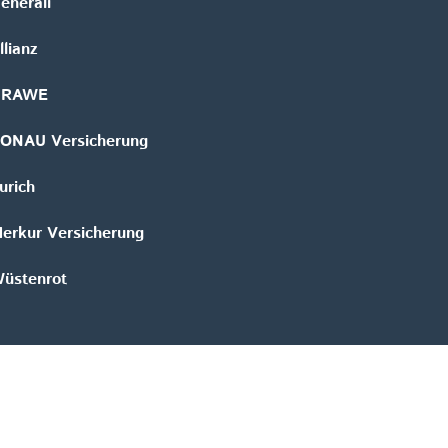
enerali
llianz
GRAWE
ONAU Versicherung
urich
erkur Versicherung
üstenrot