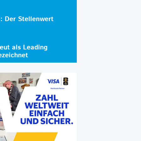
e: Der Stellenwert
ut als Leading
ezeichnet