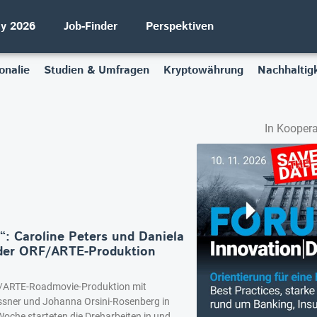
ay 2026
Job-Finder
Perspektiven
onalie
Studien & Umfragen
Kryptowährung
Nachhaltigk
In Koopera
“: Caroline Peters und Daniela
 der ORF/ARTE-Produktion
RF/ARTE-Roadmovie-Produktion mit
sner und Johanna Orsini-Rosenberg in
oche starteten die Dreharbeiten in und