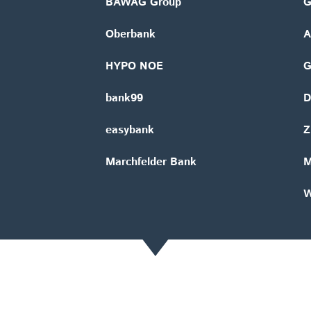
BAWAG Group
G
Oberbank
A
HYPO NOE
bank99
D
easybank
Z
Marchfelder Bank
M
W