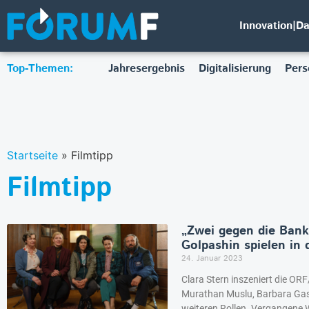
Innovation|D
Top-Themen:
Jahresergebnis
Digitalisierung
Pers
Startseite
»
Filmtipp
Filmtipp
„Zwei gegen die Bank
Golpashin spielen in
24. Januar 2023
Clara Stern inszeniert die O
Murathan Muslu, Barbara Gas
weiteren Rollen. Vergangene W