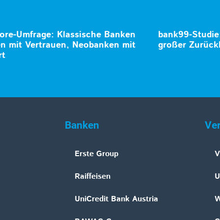
ore-Umfrage: Klassische Banken
bank99-Studie
n mit Vertrauen, Neobanken mit
großer Zurüc
rt
Banken
Ve
Erste Group
V
Raiffeisen
U
UniCredit Bank Austria
W