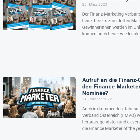
23. März 2023
Der Finanz-Marketing Verban
heuer bereits zum dritten Mal 
GewinnerInnen werden im Onlin
können auch heuer wieder akt
Aufruf an die Finanz
den Finance Marketer
Nominée?
13. Oktober 2022
Auch im kommenden Jahr suc
Verband Österreich (FMVÖ) wi
herausragendsten und clevers
die Finance Marketer of the y