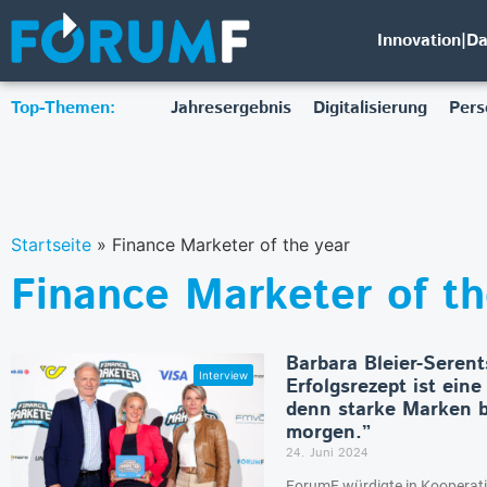
Innovation|D
Top-Themen:
Jahresergebnis
Digitalisierung
Pers
Startseite
»
Finance Marketer of the year
Finance Marketer of th
Barbara Bleier-Seren
Erfolgsrezept ist eine 
denn starke Marken b
morgen.”
24. Juni 2024
ForumF würdigte in Kooperat