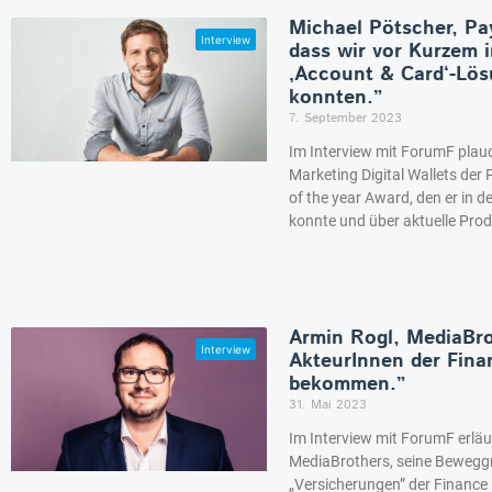
Michael Pötscher, Pay
dass wir vor Kurzem 
‚Account & Card‘-Lö
konnten.”
7. September 2023
Im Interview mit ForumF plaud
Marketing Digital Wallets der
of the year Award, den er in d
konnte und über aktuelle Pro
Armin Rogl, MediaBro
AkteurInnen der Fina
bekommen.”
31. Mai 2023
Im Interview mit ForumF erläu
MediaBrothers, seine Beweggr
„Versicherungen” der Finance