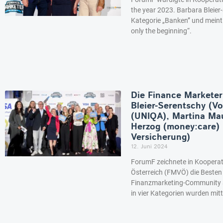
the year 2023. Barbara Bleier
Kategorie „Banken” und meint 
only the beginning“.
Die Finance Marketer
Bleier-Serentschy (Vo
(UNIQA), Martina Ma
Herzog (money:care) 
Versicherung)
12. Juni 2024
ForumF zeichnete in Koopera
Österreich (FMVÖ) die Besten 
Finanzmarketing-Community au
in vier Kategorien wurden mitt