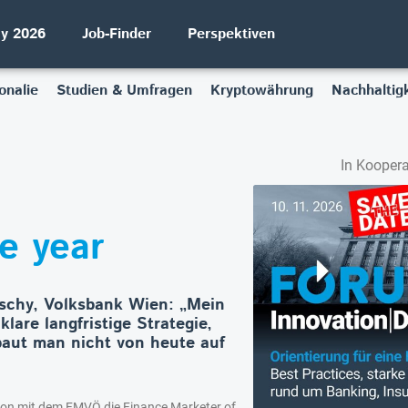
ay 2026
Job-Finder
Perspektiven
onalie
Studien & Umfragen
Kryptowährung
Nachhaltigk
In Koopera
e year
tschy, Volksbank Wien: „Mein
klare langfristige Strategie,
aut man nicht von heute auf
ion mit dem FMVÖ die Finance Marketer of