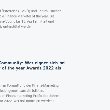
d Österreich (FMVÖ) und ForumF suchen
die Finance Marketer of the year. Die
e-Voting bis 15. April ermittelt und
iv unterstützt werden.
-Community: Wer eignet sich bei
 of the year Awards 2022 als
hen ForumF und der Finanz-Marketing
eder gemeinsam die tollsten,
ten Finanzmarketing-Profis des Jahres –
ear 2022. Wer soll nominiert werden?