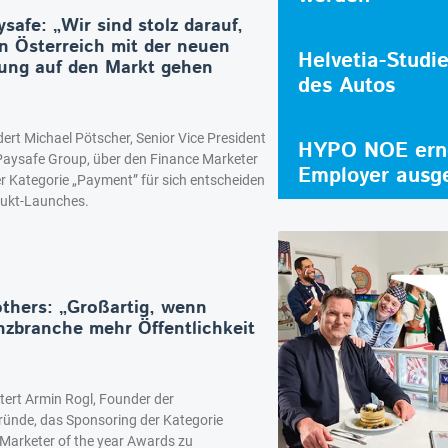
safe: „Wir sind stolz darauf,
in Österreich mit der neuen
Helvetia-Studi
sung auf den Markt gehen
des Autos
ert Michael Pötscher, Senior Vice President
HYPO NOE erne
 Paysafe Group, über den Finance Marketer
Employer ausg
er Kategorie „Payment” für sich entscheiden
dukt-Launches.
thers: „Großartig, wenn
nzbranche mehr Öffentlichkeit
tert Armin Rogl, Founder der
ünde, das Sponsoring der Kategorie
 Marketer of the year Awards zu