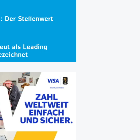
e: Der Stellenwert
ut als Leading
ezeichnet