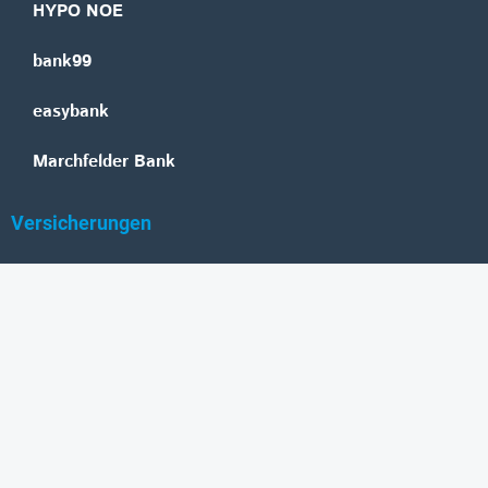
HYPO NOE
bank99
easybank
Marchfelder Bank
Versicherungen
Vienna Insurance Group
UNIQA
Wiener Städtische
Generali
Allianz