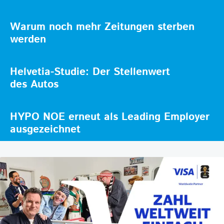
Warum noch mehr Zeitungen sterben
werden
Helvetia-Studie: Der Stellenwert
des Autos
HYPO NOE erneut als Leading Employer
ausgezeichnet