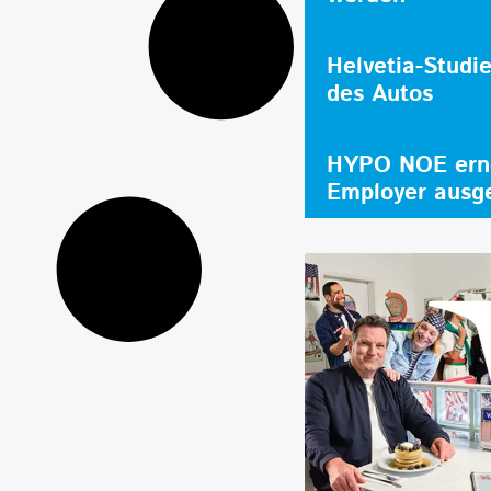
Helvetia-Studi
des Autos
HYPO NOE erne
Employer ausg