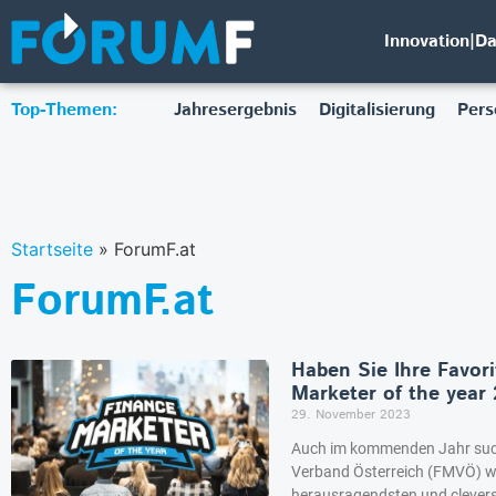
Innovation|D
Top-Themen:
Jahresergebnis
Digitalisierung
Pers
Startseite
»
ForumF.at
ForumF.at
Haben Sie Ihre Favori
Marketer of the year
29. November 2023
Auch im kommenden Jahr suc
Verband Österreich (FMVÖ) wi
herausragendsten und clevers