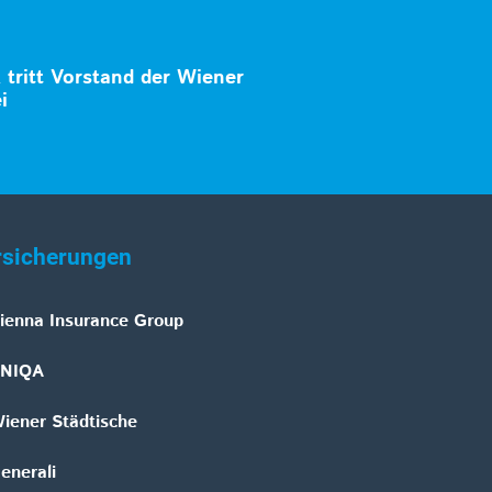
tritt Vorstand der Wiener
i
rsicherungen
ienna Insurance Group
NIQA
iener Städtische
enerali