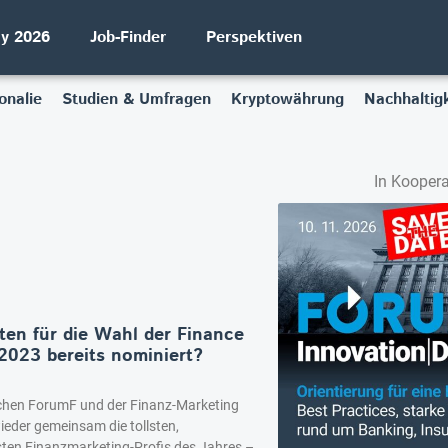
ay 2026
Job-Finder
Perspektiven
onalie
Studien & Umfragen
Kryptowährung
Nachhaltigk
In Koopera
ten für die Wahl der Finance
 2023 bereits nominiert?
hen ForumF und der Finanz-Marketing
eder gemeinsam die tollsten,
ten Finanzmarketing-Profis des Jahres –