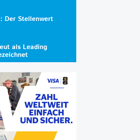
e: Der Stellenwert
ut als Leading
ezeichnet