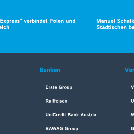
 Express“ verbindet Polen und
Manuel Schalk 
eich
Städtischen be
Banken
Ve
Erste Group
V
Raiffeisen
U
UniCredit Bank Austria
W
BAWAG Group
G