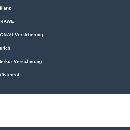
llianz
GRAWE
ONAU Versicherung
urich
erkur Versicherung
üstenrot