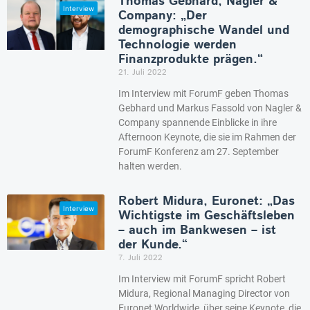
Thomas Gebhard, Nagler &
Company: „Der
demographische Wandel und
Technologie werden
Finanzprodukte prägen.“
21. Juli 2022
Im Interview mit ForumF geben Thomas
Gebhard und Markus Fassold von Nagler &
Company spannende Einblicke in ihre
Afternoon Keynote, die sie im Rahmen der
ForumF Konferenz am 27. September
halten werden.
Robert Midura, Euronet: „Das
Wichtigste im Geschäftsleben
– auch im Bankwesen – ist
der Kunde.“
7. Juli 2022
Im Interview mit ForumF spricht Robert
Midura, Regional Managing Director von
Euronet Worldwide, über seine Keynote, die