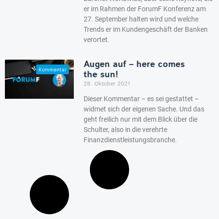
er im Rahmen der ForumF Konferenz am
27. September halten wird und welche
Trends er im Kundengeschäft der Banken
verortet.
Augen auf – here comes
the sun!
28. Oktober 2021
Dieser Kommentar – es sei gestattet –
widmet sich der eigenen Sache. Und das
geht freilich nur mit dem Blick über die
Schulter, also in die verehrte
Finanzdienstleistungsbranche.