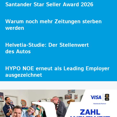
Santander Star Seller Award 2026
Warum noch mehr Zeitungen sterben
werden
Helvetia-Studie: Der Stellenwert
des Autos
HYPO NOE erneut als Leading Employer
ausgezeichnet