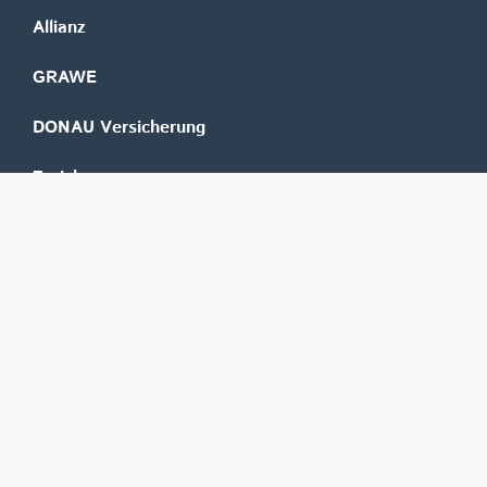
Allianz
GRAWE
DONAU Versicherung
Zurich
Merkur Versicherung
Wüstenrot
©
REGAL Verlagsgesellschaft m.b.H.