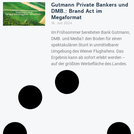
Gutmann Private Bankers und
DMB.: Brand Act im
Megaformat
16. Juli 2024
Im Frühsommer bereiteten Bank Gutmann,
DMB. und Media1 den Boden für einen
spektakulären Stunt in unmittelbarer
Umgebung des Wiener Flughafens. Das
Ergebnis kann ab sofort erlebt werden –
auf der größten Werbefläche des Landes.