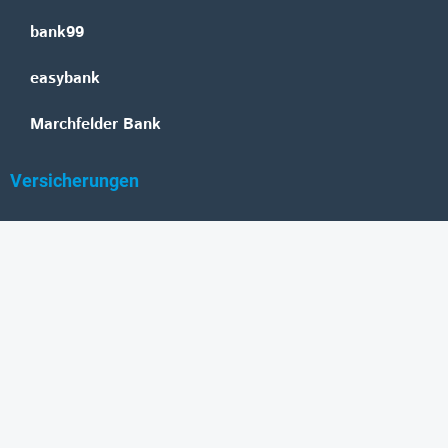
bank99
easybank
Marchfelder Bank
Versicherungen
Vienna Insurance Group
UNIQA
Wiener Städtische
Generali
Allianz