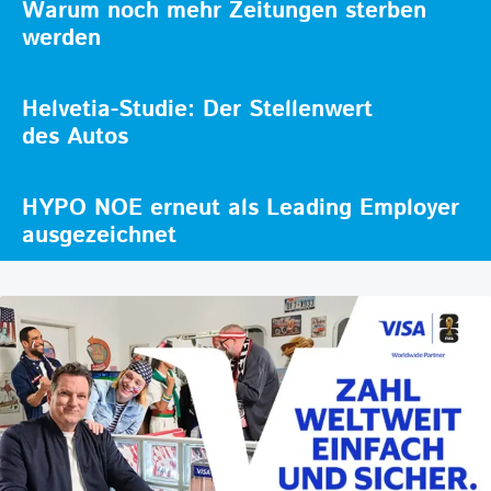
Warum noch mehr Zeitungen sterben
werden
Helvetia-Studie: Der Stellenwert
des Autos
HYPO NOE erneut als Leading Employer
ausgezeichnet