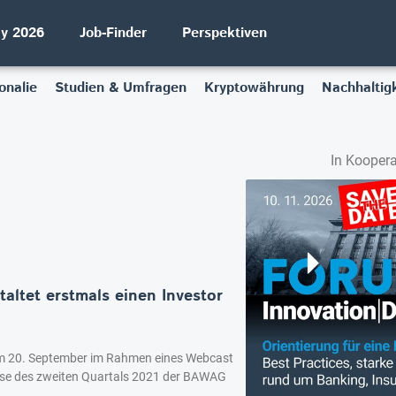
ay 2026
Job-Finder
Perspektiven
onalie
Studien & Umfragen
Kryptowährung
Nachhaltigk
In Koopera
ltet erstmals einen Investor
m 20. September im Rahmen eines Webcast
sse des zweiten Quartals 2021 der BAWAG