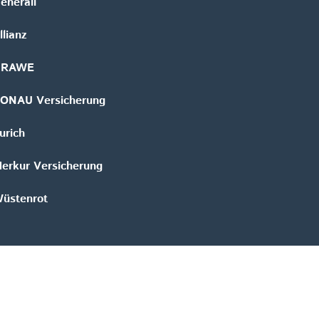
enerali
llianz
GRAWE
ONAU Versicherung
urich
erkur Versicherung
üstenrot