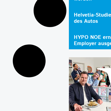
Helvetia-Studi
des Autos
HYPO NOE erne
Employer ausg