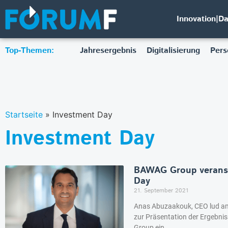
Innovation|D
Top-Themen:
Jahresergebnis
Digitalisierung
Pers
Startseite
»
Investment Day
Investment Day
BAWAG Group veransta
Day
21. September 2021
Anas Abuzaakouk, CEO lud a
zur Präsentation der Ergebni
Group ein.