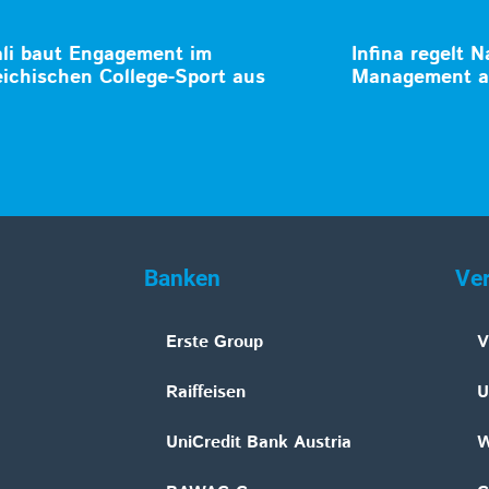
li baut Engagement im
Infina regelt N
eichischen College-Sport aus
Management a
Banken
Ve
Erste Group
V
Raiffeisen
U
UniCredit Bank Austria
W