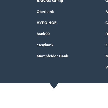
BAWAG Group
G
Oberbank
A
HYPO NOE
bank99
D
easybank
Z
Marchfelder Bank
M
W