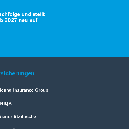
achfolge und stellt
b 2027 neu auf
rsicherungen
ienna Insurance Group
NIQA
iener Städtische