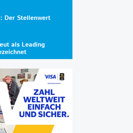
e: Der Stellenwert
ut als Leading
ezeichnet