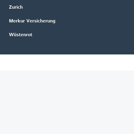
Zurich
Merkur Versicherung
Wüstenrot
©
REGAL Verlagsgesellschaft m.b.H.
Innovation|Day 2026