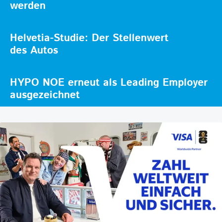
werden
Helvetia-Studie: Der Stellenwert
des Autos
HYPO NOE erneut als Leading Employer
ausgezeichnet