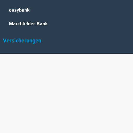
easybank
Marchfelder Bank
Versicherungen
Vienna Insurance Group
UNIQA
Wiener Städtische
Generali
Allianz
GRAWE