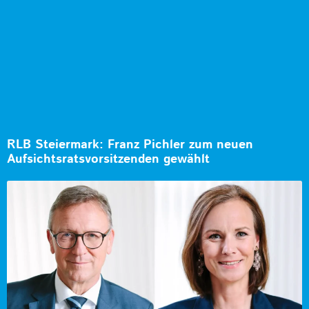
RLB Steiermark: Franz Pichler zum neuen
Aufsichtsratsvorsitzenden gewählt