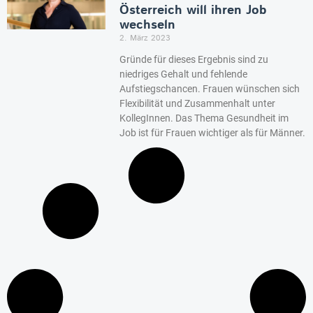
Österreich will ihren Job
wechseln
2. März 2023
Gründe für dieses Ergebnis sind zu
niedriges Gehalt und fehlende
Aufstiegschancen. Frauen wünschen sich
Flexibilität und Zusammenhalt unter
KollegInnen. Das Thema Gesundheit im
Job ist für Frauen wichtiger als für Männer.