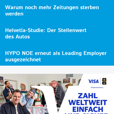
Warum noch mehr Zeitungen sterben
werden
Helvetia-Studie: Der Stellenwert
des Autos
HYPO NOE erneut als Leading Employer
ausgezeichnet