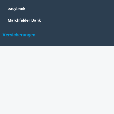
easybank
Marchfelder Bank
Versicherungen
Vienna Insurance Group
UNIQA
Wiener Städtische
Generali
Allianz
GRAWE