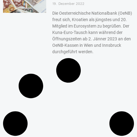
19. Dezember 2022
Die Oesterreichische Nationalbank (OeNB)
freut sich, Kroatien als jüngstes und 20.
Mitglied im Eurosystem zu begrüßen. Der
Kuna-Euro-Tausch kann während der
Öffnungszeiten ab 2. Jänner 2023 an den
OeNB-Kassen in Wien und Innsbruck
durchgeführt werden.