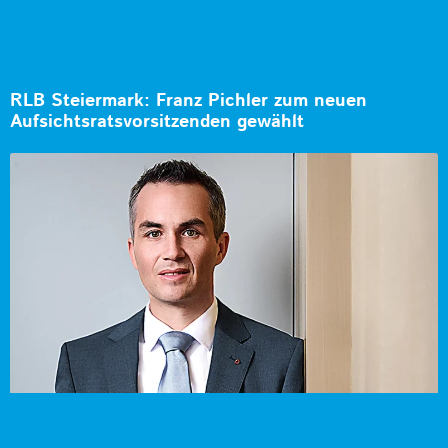
RLB Steiermark: Franz Pichler zum neuen
Aufsichtsratsvorsitzenden gewählt