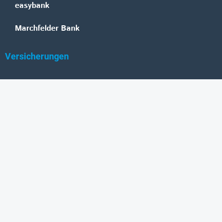
easybank
Marchfelder Bank
Versicherungen
Vienna Insurance Group
UNIQA
Wiener Städtische
Generali
Allianz
GRAWE
DONAU Versicherung