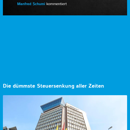
Die dümmste Steuersenkung aller Zeiten