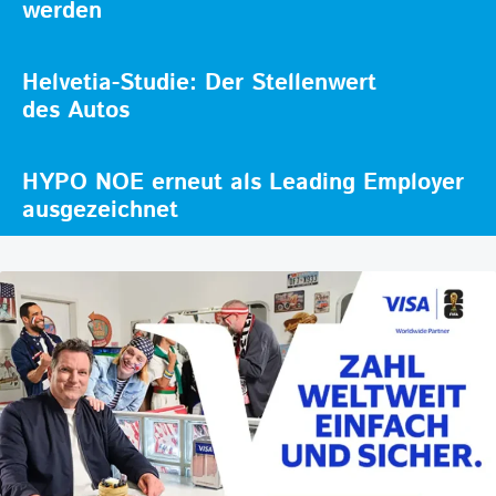
werden
Helvetia-Studie: Der Stellenwert
des Autos
HYPO NOE erneut als Leading Employer
ausgezeichnet