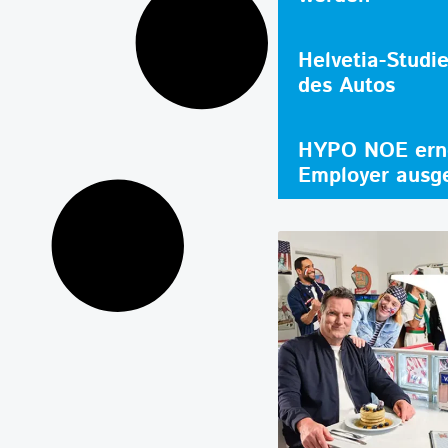
Helvetia-Studi
des Autos
HYPO NOE erne
Employer ausg