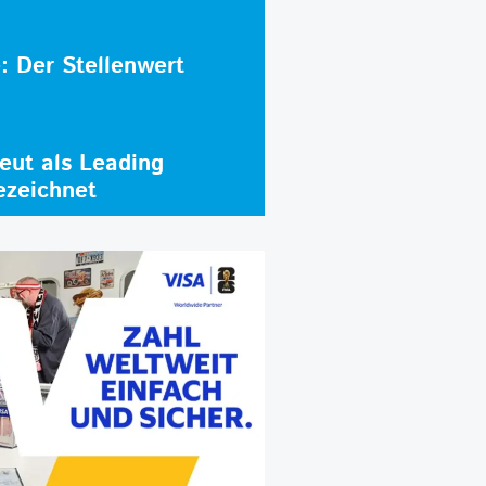
e: Der Stellenwert
ut als Leading
ezeichnet