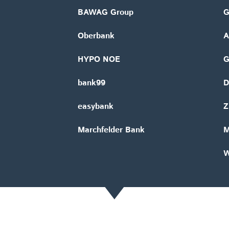
BAWAG Group
G
Oberbank
A
HYPO NOE
bank99
D
easybank
Z
Marchfelder Bank
M
W