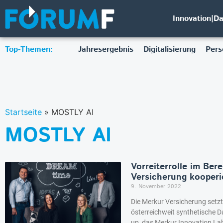
Innovation|D
Top-Themen:
Jahresergebnis
Digitalisierung
Pers
Startseite
»
MOSTLY AI
MOSTLY AI
Vorreiterrolle im Ber
Versicherung kooperi
9. November 2022
Die Merkur Versicherung setz
österreichweit synthetische D
up, das Merkur Innovation Lab