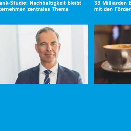
ank-Studie: Nachhaltigkeit bleibt
39 Milliarden 
ternehmen zentrales Thema
mit den Förde