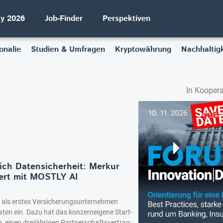
ay 2026
Job-Finder
Perspektiven
onalie
Studien & Umfragen
Kryptowährung
Nachhaltigk
In Koopera
eich Datensicherheit: Merkur
ert mit MOSTLY AI
t als erstes Versicherungsunternehmen
aten ein. Dazu hat das konzerneigene Start-
, einen dreijährigen Partnerschaftsvertrag