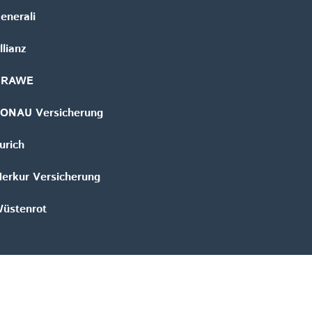
enerali
llianz
GRAWE
ONAU Versicherung
urich
erkur Versicherung
üstenrot