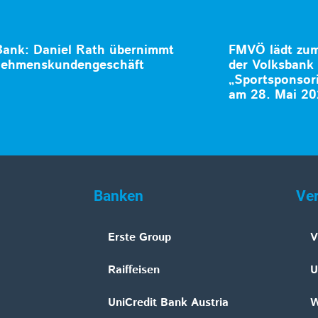
Bank: Daniel Rath übernimmt
FMVÖ lädt zum 
nehmenskundengeschäft
der Volksban
„Sportsponsori
am 28. Mai 2
Banken
Ve
Erste Group
V
Raiffeisen
U
UniCredit Bank Austria
W