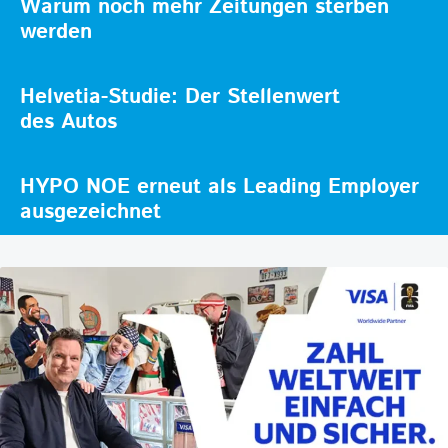
Warum noch mehr Zeitungen sterben
werden
Helvetia-Studie: Der Stellenwert
des Autos
HYPO NOE erneut als Leading Employer
ausgezeichnet