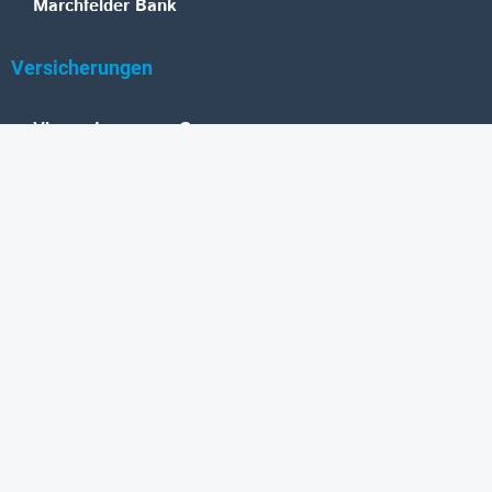
Marchfelder Bank
Versicherungen
Vienna Insurance Group
UNIQA
Wiener Städtische
Generali
Allianz
GRAWE
DONAU Versicherung
Zurich