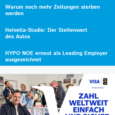
Warum noch mehr Zeitungen sterben
werden
Helvetia-Studie: Der Stellenwert
des Autos
HYPO NOE erneut als Leading Employer
ausgezeichnet